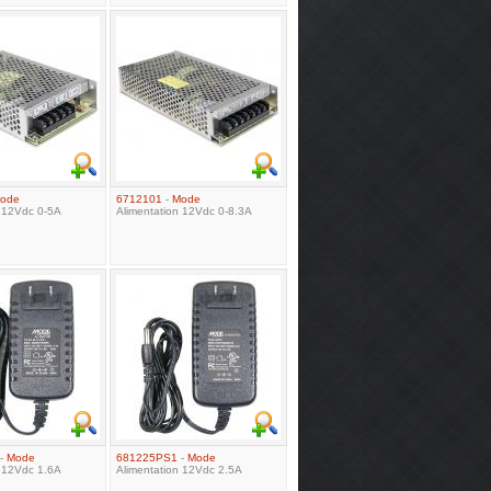
ode
6712101
-
Mode
n 12Vdc 0-5A
Alimentation 12Vdc 0-8.3A
-
Mode
681225PS1
-
Mode
n 12Vdc 1.6A
Alimentation 12Vdc 2.5A