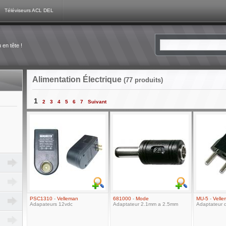
Téléviseurs ACL DEL
en tête !
Alimentation Électrique
(77 produits)
1
2
3
4
5
6
7
Suivant
PSC1310
-
Velleman
681000
-
Mode
MU-5
-
Vell
Adapateurs 12vdc
Adaptateur 2.1mm a 2.5mm
Adaptateur d