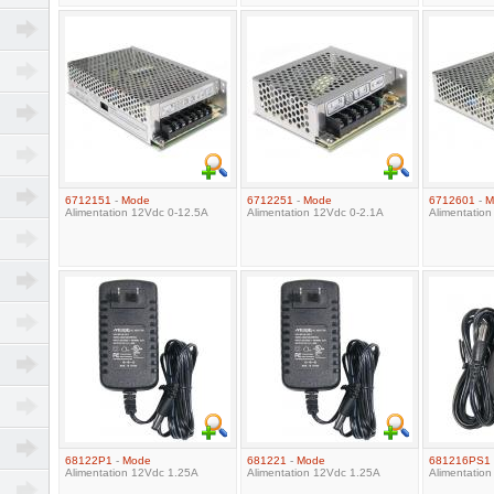
6712151
-
Mode
6712251
-
Mode
6712601
-
M
Alimentation 12Vdc 0-12.5A
Alimentation 12Vdc 0-2.1A
Alimentatio
68122P1
-
Mode
681221
-
Mode
681216PS1
Alimentation 12Vdc 1.25A
Alimentation 12Vdc 1.25A
Alimentatio