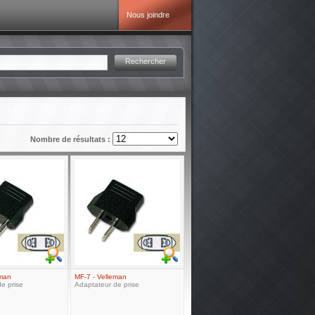
Nous joindre
Rechercher
Nombre de résultats :
eman
MF-7
-
Velleman
e prise
Adaptateur de prise