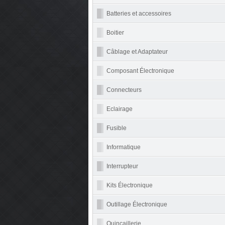
Batteries et accessoires
Boitier
Câblage et Adaptateur
Composant Électronique
Connecteurs
Eclairage
Fusible
Informatique
Interrupteur
Kits Électronique
Outillage Électronique
Quincaillerie