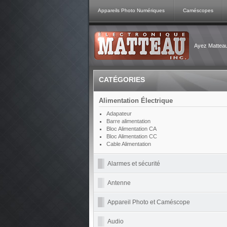
Appareils Photo Numériques
Caméscopes
Ayez Matteau 
CATÉGORIES
Alimentation Électrique
Adapateur
Barre alimentation
Bloc Alimentation CA
Bloc Alimentation CC
Cable Alimentation
Alarmes et sécurité
Antenne
Appareil Photo et Caméscope
Audio