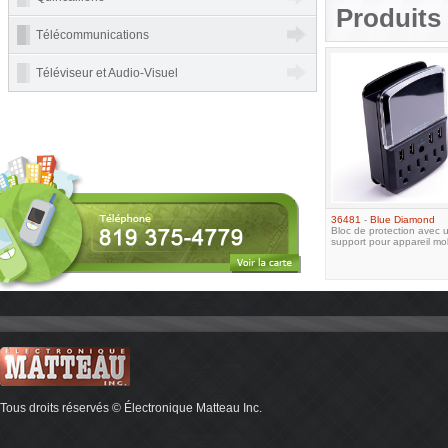
Produits 
Télécommunications
Téléviseur et Audio-Visuel
36481
-
Blue Diamond
Bloc de protection avec 
support pour appareil mo
Tous droits réservés © Électronique Matteau Inc.