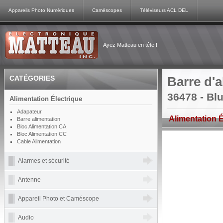
Appareils Photo Numériques
Caméscopes
Téléviseurs ACL DEL
Ayez Matteau en tête !
CATÉGORIES
Barre d'a
36478 - Bl
Alimentation Électrique
Adapateur
Alimentation É
Barre alimentation
Bloc Alimentation CA
Bloc Alimentation CC
Cable Alimentation
Alarmes et sécurité
Antenne
Appareil Photo et Caméscope
Audio