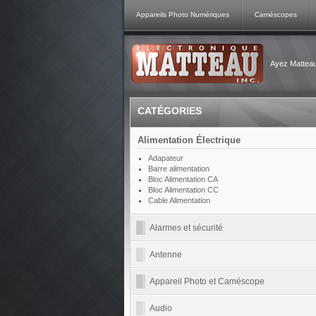
Appareils Photo Numériques
Caméscopes
Ayez Matteau 
CATÉGORIES
Alimentation Électrique
Adapateur
Barre alimentation
Bloc Alimentation CA
Bloc Alimentation CC
Cable Alimentation
Alarmes et sécurité
Antenne
Appareil Photo et Caméscope
Audio