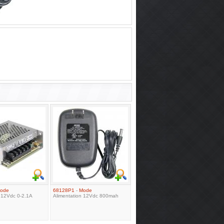
ode
68128P1
-
Mode
n 12Vdc 0-2.1A
Alimentation 12Vdc 800mah