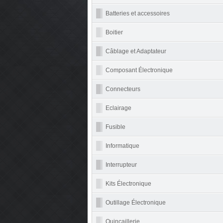
Batteries et accessoires
Boitier
Câblage et Adaptateur
Composant Électronique
Connecteurs
Eclairage
Fusible
Informatique
Interrupteur
Kits Électronique
Outillage Électronique
Quincaillerie