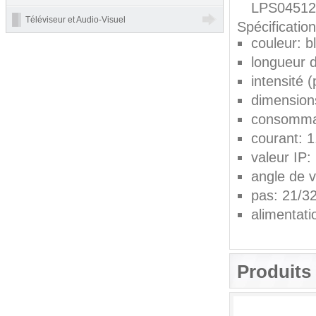
LPS04512
Téléviseur et Audio-Visuel
Spécificatio
couleur: b
longueur 
intensité
dimensio
consomma
courant: 
valeur IP:
angle de 
pas: 21/32
alimentat
Produits 