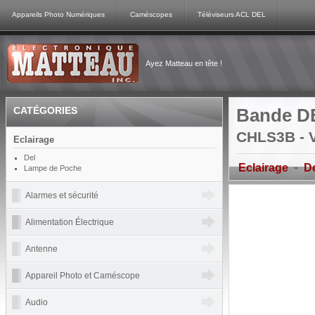
Appareils Photo Numériques
Caméscopes
Téléviseurs ACL DEL
Ayez Matteau en tête !
CATÉGORIES
Bande D
CHLS3B - 
Eclairage
Del
-
Eclairage
D
Lampe de Poche
Alarmes et sécurité
Alimentation Électrique
Antenne
Appareil Photo et Caméscope
Audio