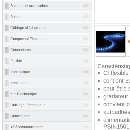
Batteries et accessoires
Boitier
Câblage et Adaptateur
Composant Électronique
Connecteurs
Fusible
Caractéristi
CI flexible
Informatique
contient 
Interrupteur
peut être
Kits Électronique
gradateur 
convient 
Outillage Électronique
autoadhés
Quincaillerie
alimentat
PSIN1501
Télécommunications