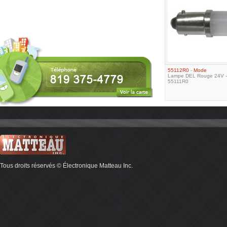
55112R0
-
Mode
Lampe DEL Rouge 24V -
55111R0
Tous droits réservés © Électronique Matteau Inc.