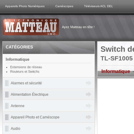
Appareils Photo Numériques
Caméscopes
Téléviseurs ACL DEL
Ayez Matteau en tête !
CATÉGORIES
Switch d
TL-SF1005 
Informatique
Extensions de réseau
Informatique
Routeurs et Switchs
Alarmes et sécurité
Alimentation Électrique
Antenne
Appareil Photo et Caméscope
Audio