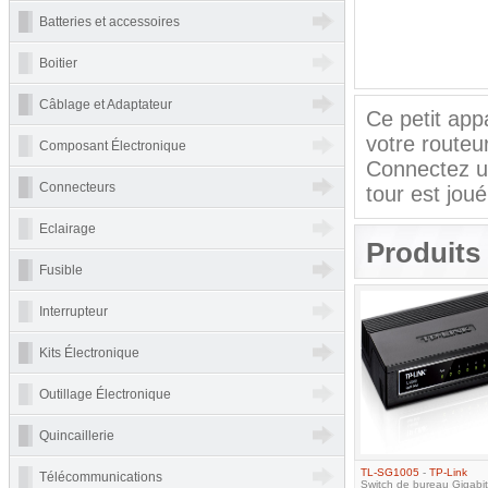
Batteries et accessoires
Boitier
Câblage et Adaptateur
Ce petit app
votre routeur
Composant Électronique
Connectez un
Connecteurs
tour est joué
Eclairage
Produits 
Fusible
Interrupteur
Kits Électronique
Outillage Électronique
Quincaillerie
TL-SG1005
-
TP-Link
Télécommunications
Switch de bureau Gigabit