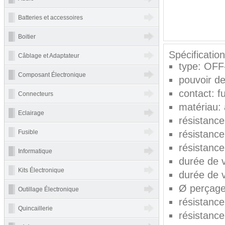
Batteries et accessoires
Boitier
Spécificatio
Câblage et Adaptateur
type: OF
Composant Électronique
pouvoir d
contact: fu
Connecteurs
matériau: a
Eclairage
résistanc
Fusible
résistanc
résistance
Informatique
durée de 
Kits Électronique
durée de v
Ø perçag
Outillage Électronique
résistance
Quincaillerie
résistanc