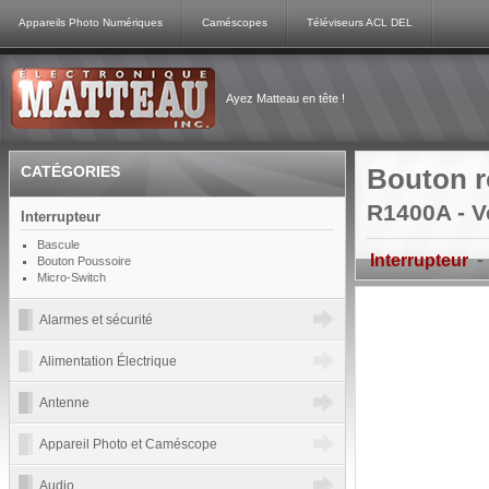
Appareils Photo Numériques
Caméscopes
Téléviseurs ACL DEL
Ayez Matteau en tête !
CATÉGORIES
Bouton r
R1400A - V
Interrupteur
Bascule
-
Interrupteur
Bouton Poussoire
Micro-Switch
Alarmes et sécurité
Alimentation Électrique
Antenne
Appareil Photo et Caméscope
Audio