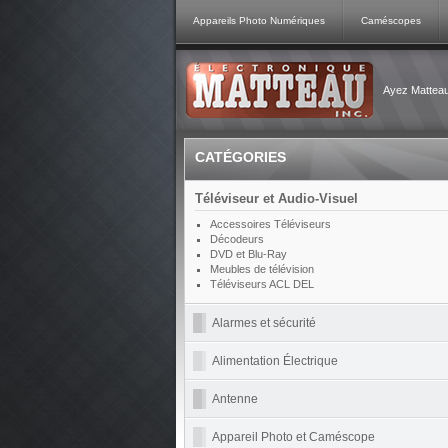
Appareils Photo Numériques
Caméscopes
Ayez Matteau 
CATÉGORIES
Téléviseur et Audio-Visuel
Accessoires Téléviseurs
Décodeurs
DVD et Blu-Ray
Meubles de télévision
Téléviseurs ACL DEL
Alarmes et sécurité
Alimentation Électrique
Antenne
Appareil Photo et Caméscope