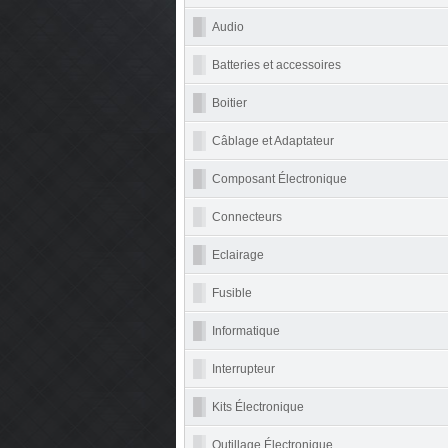
Audio
Batteries et accessoires
Boitier
Câblage et Adaptateur
Composant Électronique
Connecteurs
Eclairage
Fusible
Informatique
Interrupteur
Kits Électronique
Outillage Électronique