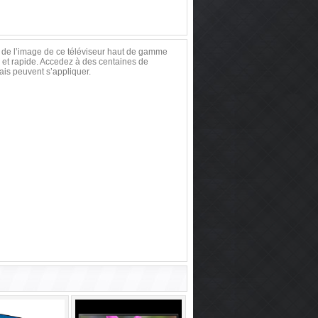
 de l’image de ce téléviseur haut de gamme
le et rapide. Accedez à des centaines de
rais peuvent s’appliquer.