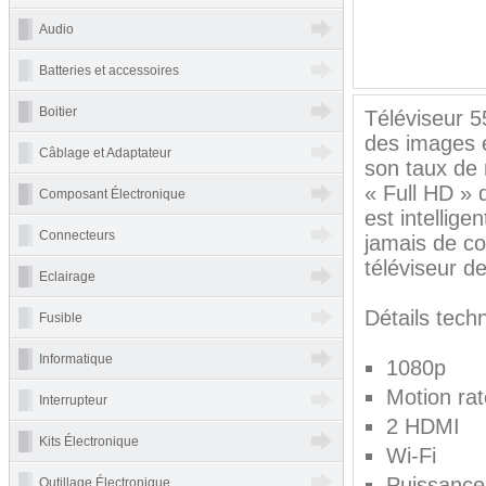
Audio
Batteries et accessoires
Boitier
Téléviseur 
des images é
Câblage et Adaptateur
son taux de 
« Full HD » 
Composant Électronique
est intellig
Connecteurs
jamais de co
téléviseur d
Eclairage
Détails tech
Fusible
Informatique
1080p
Motion ra
Interrupteur
2 HDMI
Kits Électronique
Wi-Fi
Puissance
Outillage Électronique