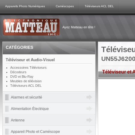
Appareils Photo Numériques
Caméscopes
Téléviseurs ACL DEL
Ayez Matteau en tête !
CATÉGORIES
Télévise
UN55J6200
Téléviseur et Audio-Visuel
Accessoires Téléviseurs
Téléviseur et 
Décodeurs
DVD et Blu-Ray
Meubles de télévision
Téléviseurs ACL DEL
Alarmes et sécurité
Alimentation Électrique
Antenne
Appareil Photo et Caméscope