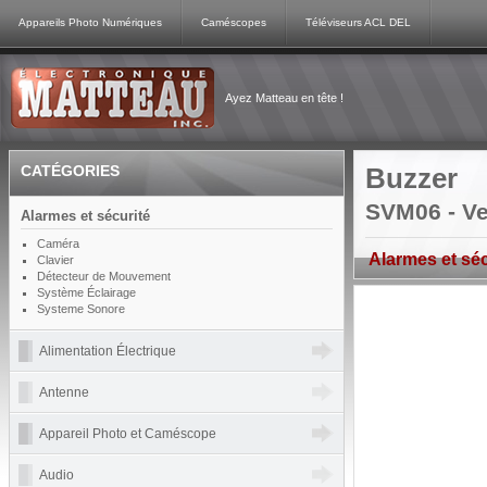
Appareils Photo Numériques
Caméscopes
Téléviseurs ACL DEL
Ayez Matteau en tête !
CATÉGORIES
Buzzer
SVM06 - V
Alarmes et sécurité
Caméra
Alarmes et séc
Clavier
Détecteur de Mouvement
Système Éclairage
Systeme Sonore
Alimentation Électrique
Antenne
Appareil Photo et Caméscope
Audio