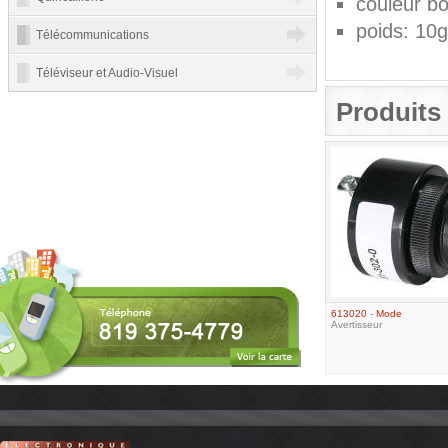
couleur boî
poids: 10g
Télécommunications
Téléviseur et Audio-Visuel
Produits 
613020
-
Mode
Avertisseur