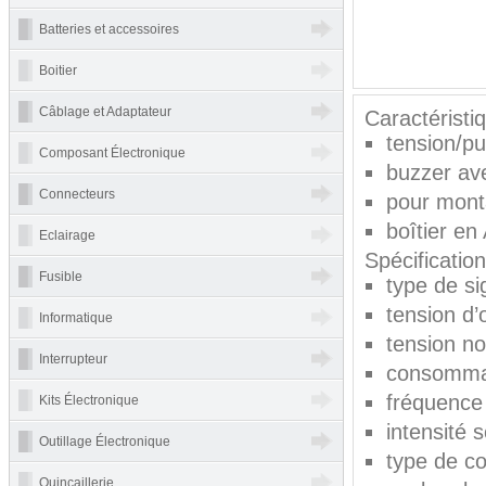
Batteries et accessoires
Boitier
Câblage et Adaptateur
Caractéristi
tension/p
Composant Électronique
buzzer ave
Connecteurs
pour mont
boîtier en
Eclairage
Spécificatio
Fusible
type de si
tension d’
Informatique
tension n
Interrupteur
consomma
fréquence
Kits Électronique
intensité 
Outillage Électronique
type de co
Quincaillerie