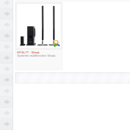
HT-SL77
-
Sharp
Systeme multifonction Sharp