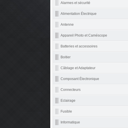
Alarmes et sécurité
Alimentation Électrique
Antenne
Appareil Photo et Caméscope
Batteries et accessoires
Boitier
Câblage et Adaptateur
Composant Électronique
Connecteurs
Eclairage
Fusible
Informatique