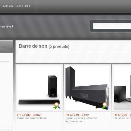
Téléviseurs ACL DEL
en tête !
Barre de son
(5 produits)
HT-CT180
-
Sony
HT-CT260
-
Sony
HT-CT380
-
Barre de son de base
Barre de son puissante
Barre de son
économique