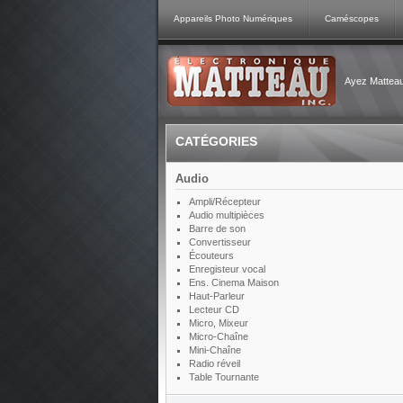
Appareils Photo Numériques
Caméscopes
Ayez Matteau 
CATÉGORIES
Audio
Ampli/Récepteur
Audio multipièces
Barre de son
Convertisseur
Écouteurs
Enregisteur vocal
Ens. Cinema Maison
Haut-Parleur
Lecteur CD
Micro, Mixeur
Micro-Chaîne
Mini-Chaîne
Radio réveil
Table Tournante