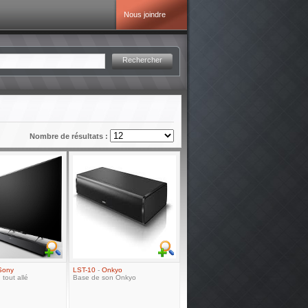
Nous joindre
Rechercher
Nombre de résultats :
Sony
LST-10
-
Onkyo
 tout allé
Base de son Onkyo