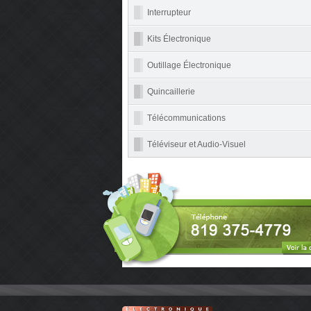
Interrupteur
Kits Électronique
Outillage Électronique
Quincaillerie
Télécommunications
Téléviseur et Audio-Visuel