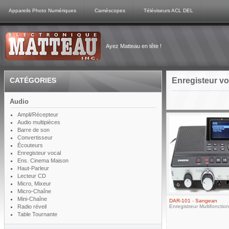
Appareils Photo Numériques
Caméscopes
Téléviseurs ACL DEL
Ayez Matteau en tête !
CATÉGORIES
Enregisteur v
Audio
Ampli/Récepteur
Audio multipièces
Barre de son
Convertisseur
Écouteurs
Enregisteur vocal
Ens. Cinema Maison
Haut-Parleur
Lecteur CD
Micro, Mixeur
Micro-Chaîne
Mini-Chaîne
DAR-101
-
Sangean
Radio réveil
Enregistreur Multifonction
Table Tournante