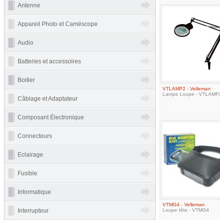
Antenne
Appareil Photo et Caméscope
Audio
Batteries et accessoires
Boitier
VTLAMP2
-
Velleman
Lampe Loupe - VTLAMP
Câblage et Adaptateur
Composant Électronique
Connecteurs
Eclairage
Fusible
Informatique
VTMG4
-
Velleman
Interrupteur
Loupe tête - VTMG4