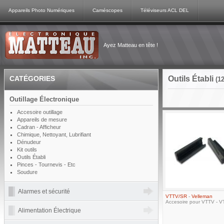
Appareils Photo Numériques
Caméscopes
Téléviseurs ACL DEL
Ayez Matteau en tête !
CATÉGORIES
Outils Établi
(1
Outillage Électronique
Accesoire outillage
Appareils de mesure
Cadran - Afficheur
Chimique, Nettoyant, Lubrifiant
Dénudeur
Kit outils
Outils Établi
Pinces - Tournevis - Etc
Soudure
Alarmes et sécurité
VTTV/SR
-
Velleman
Accesoire pour VTTV - 
Alimentation Électrique